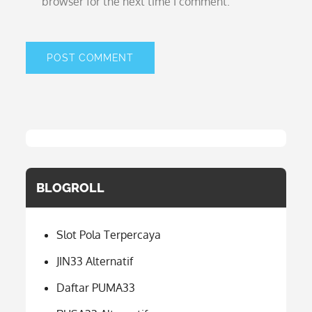
browser for the next time I comment.
BLOGROLL
Slot Pola Terpercaya
JIN33 Alternatif
Daftar PUMA33