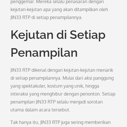
penggemar. Mereka selalu penasaran dengan
kejutan-kejutan apa yang akan ditampilkan oleh
JIN33 RTP di setiap penampilannya.
Kejutan di Setiap
Penampilan
JIN33 RTP dikenal dengan kejutan-kejutan menarik
di setiap penampilannya. Mulai dari aksi panggung
yang spektakuler, kostum yang unik, hingga
interaksi yang menghibur dengan penonton. Setiap
penampilan JIN33 RTP selalu menjadi sorotan
utama dalam acara tersebut.
Tak hanya itu, JIN33 RTP juga sering memberikan