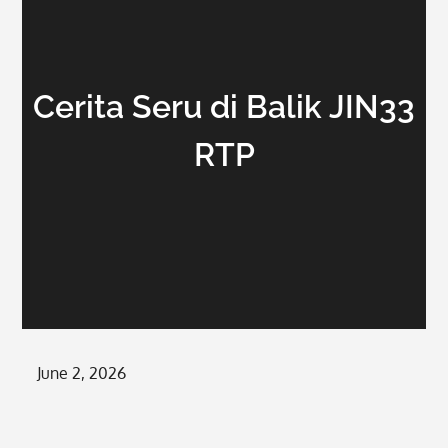
Cerita Seru di Balik JIN33
RTP
Posted
June 2, 2026
on