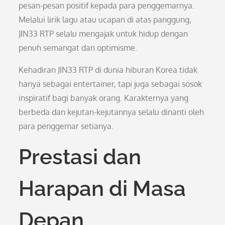
pesan-pesan positif kepada para penggemarnya.
Melalui lirik lagu atau ucapan di atas panggung,
JIN33 RTP selalu mengajak untuk hidup dengan
penuh semangat dan optimisme.
Kehadiran JIN33 RTP di dunia hiburan Korea tidak
hanya sebagai entertainer, tapi juga sebagai sosok
inspiratif bagi banyak orang. Karakternya yang
berbeda dan kejutan-kejutannya selalu dinanti oleh
para penggemar setianya.
Prestasi dan
Harapan di Masa
Depan