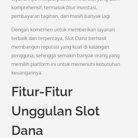
komprehensif, termasuk fitur investasi,
pembayaran tagihan, dan masih banyak lagi.
Dengan komitmen untuk memberikan layanan
terbaik dan terpercaya, Slot Dana berhasil
membangun reputasi yang kuat di kalangan
pengguna, sehingga semakin banyak orang yang
memilih platform ini untuk memenuhi kebutuhan
keuangannya.
Fitur-Fitur
Unggulan Slot
Dana