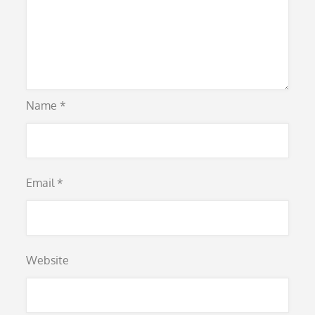
Name
*
Email
*
Website