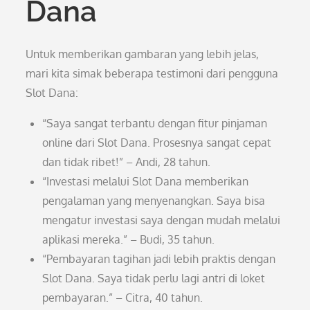
Dana
Untuk memberikan gambaran yang lebih jelas,
mari kita simak beberapa testimoni dari pengguna
Slot Dana:
“Saya sangat terbantu dengan fitur pinjaman
online dari Slot Dana. Prosesnya sangat cepat
dan tidak ribet!” – Andi, 28 tahun.
“Investasi melalui Slot Dana memberikan
pengalaman yang menyenangkan. Saya bisa
mengatur investasi saya dengan mudah melalui
aplikasi mereka.” – Budi, 35 tahun.
“Pembayaran tagihan jadi lebih praktis dengan
Slot Dana. Saya tidak perlu lagi antri di loket
pembayaran.” – Citra, 40 tahun.