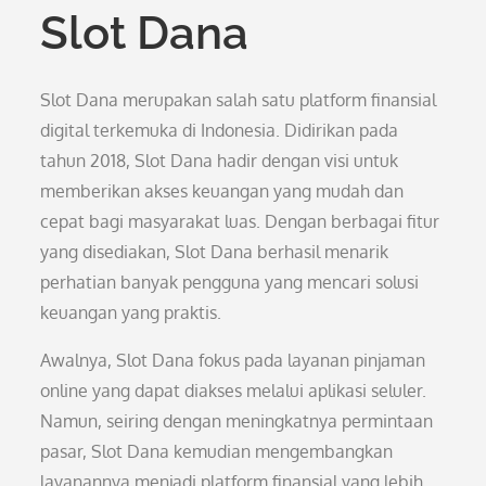
Slot Dana
Slot Dana merupakan salah satu platform finansial
digital terkemuka di Indonesia. Didirikan pada
tahun 2018, Slot Dana hadir dengan visi untuk
memberikan akses keuangan yang mudah dan
cepat bagi masyarakat luas. Dengan berbagai fitur
yang disediakan, Slot Dana berhasil menarik
perhatian banyak pengguna yang mencari solusi
keuangan yang praktis.
Awalnya, Slot Dana fokus pada layanan pinjaman
online yang dapat diakses melalui aplikasi seluler.
Namun, seiring dengan meningkatnya permintaan
pasar, Slot Dana kemudian mengembangkan
layanannya menjadi platform finansial yang lebih