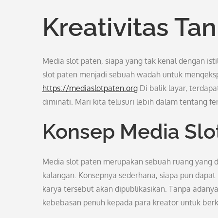
Kreativitas Ta
Media slot paten, siapa yang tak kenal dengan isti
slot paten menjadi sebuah wadah untuk mengekspr
https://mediaslotpaten.org
Di balik layar, terdap
diminati. Mari kita telusuri lebih dalam tentang f
Konsep Media Slo
Media slot paten merupakan sebuah ruang yang di
kalangan. Konsepnya sederhana, siapa pun dapat m
karya tersebut akan dipublikasikan. Tanpa adany
kebebasan penuh kepada para kreator untuk berk