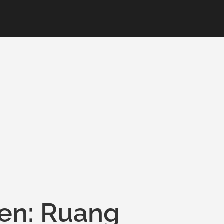
ten: Ruang