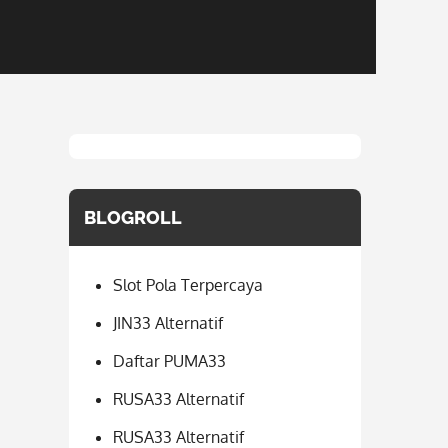
BLOGROLL
Slot Pola Terpercaya
JIN33 Alternatif
Daftar PUMA33
RUSA33 Alternatif
RUSA33 Alternatif