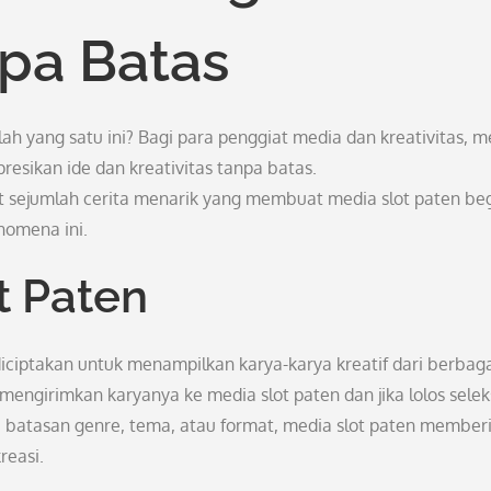
npa Batas
lah yang satu ini? Bagi para penggiat media dan kreativitas, m
esikan ide dan kreativitas tanpa batas.
at sejumlah cerita menarik yang membuat media slot paten be
enomena ini.
t Paten
ciptakan untuk menampilkan karya-karya kreatif dari berbag
engirimkan karyanya ke media slot paten dan jika lolos seleks
a batasan genre, tema, atau format, media slot paten member
reasi.