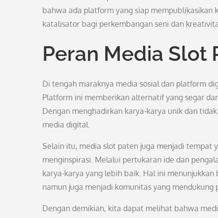
bahwa ada platform yang siap mempublikasikan k
katalisator bagi perkembangan seni dan kreativitas
Peran Media Slot P
Di tengah maraknya media sosial dan platform dig
Platform ini memberikan alternatif yang segar d
Dengan menghadirkan karya-karya unik dan tidak
media digital.
Selain itu, media slot paten juga menjadi tempat
menginspirasi. Melalui pertukaran ide dan penga
karya-karya yang lebih baik. Hal ini menunjukkan
namun juga menjadi komunitas yang mendukung p
Dengan demikian, kita dapat melihat bahwa medi