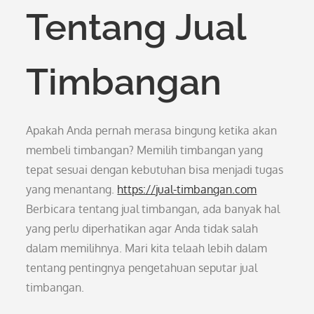
Tentang Jual
Timbangan
Apakah Anda pernah merasa bingung ketika akan
membeli timbangan? Memilih timbangan yang
tepat sesuai dengan kebutuhan bisa menjadi tugas
yang menantang.
https://jual-timbangan.com
Berbicara tentang jual timbangan, ada banyak hal
yang perlu diperhatikan agar Anda tidak salah
dalam memilihnya. Mari kita telaah lebih dalam
tentang pentingnya pengetahuan seputar jual
timbangan.