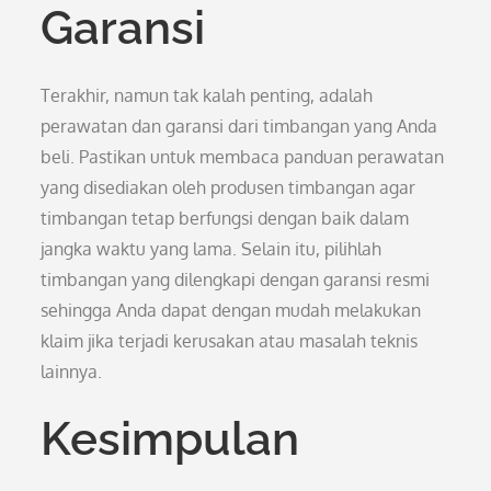
Garansi
Terakhir, namun tak kalah penting, adalah
perawatan dan garansi dari timbangan yang Anda
beli. Pastikan untuk membaca panduan perawatan
yang disediakan oleh produsen timbangan agar
timbangan tetap berfungsi dengan baik dalam
jangka waktu yang lama. Selain itu, pilihlah
timbangan yang dilengkapi dengan garansi resmi
sehingga Anda dapat dengan mudah melakukan
klaim jika terjadi kerusakan atau masalah teknis
lainnya.
Kesimpulan