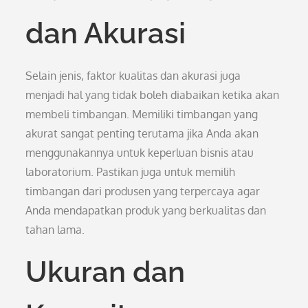
dan Akurasi
Selain jenis, faktor kualitas dan akurasi juga
menjadi hal yang tidak boleh diabaikan ketika akan
membeli timbangan. Memiliki timbangan yang
akurat sangat penting terutama jika Anda akan
menggunakannya untuk keperluan bisnis atau
laboratorium. Pastikan juga untuk memilih
timbangan dari produsen yang terpercaya agar
Anda mendapatkan produk yang berkualitas dan
tahan lama.
Ukuran dan