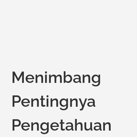
on
Menimbang
Pentingnya
Pengetahuan