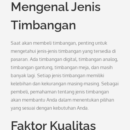
Mengenal Jenis
Timbangan
Saat akan membeli timbangan, penting untuk
mengetahui jenis-jenis timbangan yang tersedia di
pasaran. Ada timbangan digital, timbangan analog,
timbangan gantung, timbangan meja, dan masih
banyak lagi. Setiap jenis timbangan memiliki
kelebihan dan kekurangan masing-masing. Sebagai
pembeli, pemahaman tentang jenis timbangan
akan membantu Anda dalam menentukan pilihan
yang sesuai dengan kebutuhan Anda.
Faktor Kualitas