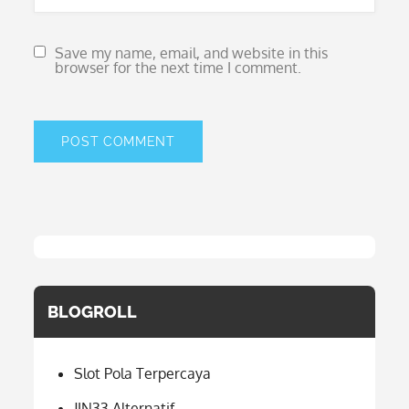
Save my name, email, and website in this
browser for the next time I comment.
BLOGROLL
Slot Pola Terpercaya
JIN33 Alternatif