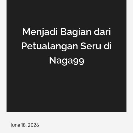
Menjadi Bagian dari
Petualangan Seru di
Naga99
Posted
June 18, 2026