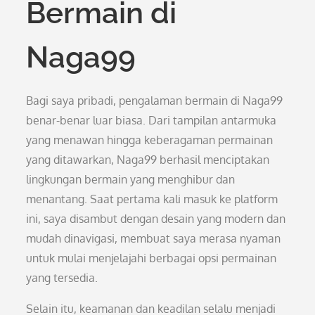
Bermain di
Naga99
Bagi saya pribadi, pengalaman bermain di Naga99
benar-benar luar biasa. Dari tampilan antarmuka
yang menawan hingga keberagaman permainan
yang ditawarkan, Naga99 berhasil menciptakan
lingkungan bermain yang menghibur dan
menantang. Saat pertama kali masuk ke platform
ini, saya disambut dengan desain yang modern dan
mudah dinavigasi, membuat saya merasa nyaman
untuk mulai menjelajahi berbagai opsi permainan
yang tersedia.
Selain itu, keamanan dan keadilan selalu menjadi