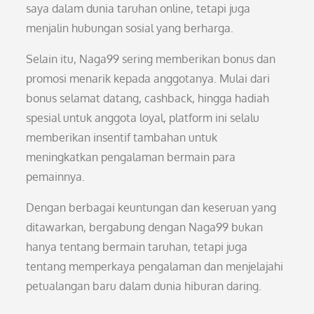
saya dalam dunia taruhan online, tetapi juga
menjalin hubungan sosial yang berharga.
Selain itu, Naga99 sering memberikan bonus dan
promosi menarik kepada anggotanya. Mulai dari
bonus selamat datang, cashback, hingga hadiah
spesial untuk anggota loyal, platform ini selalu
memberikan insentif tambahan untuk
meningkatkan pengalaman bermain para
pemainnya.
Dengan berbagai keuntungan dan keseruan yang
ditawarkan, bergabung dengan Naga99 bukan
hanya tentang bermain taruhan, tetapi juga
tentang memperkaya pengalaman dan menjelajahi
petualangan baru dalam dunia hiburan daring.