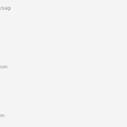
g bagi
uran
am