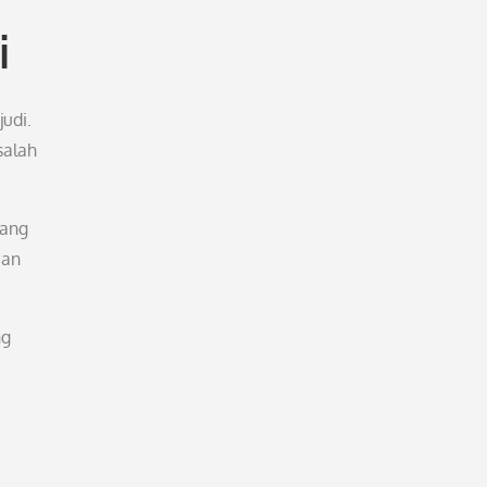
i
udi.
salah
yang
ian
ng