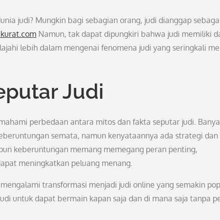
ia judi? Mungkin bagi sebagian orang, judi dianggap sebaga
iakurat.com
Namun, tak dapat dipungkiri bahwa judi memiliki d
jelajahi lebih dalam mengenai fenomena judi yang seringkali me
eputar Judi
mahami perbedaan antara mitos dan fakta seputar judi. Bany
eberuntungan semata, namun kenyataannya ada strategi dan
eskipun keberuntungan memang memegang peran penting,
apat meningkatkan peluang menang.
mengalami transformasi menjadi judi online yang semakin pop
udi untuk dapat bermain kapan saja dan di mana saja tanpa pe