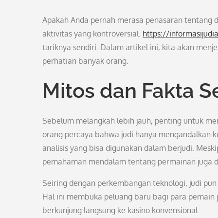
Apakah Anda pernah merasa penasaran tentang dun
aktivitas yang kontroversial.
https://informasijud
tariknya sendiri. Dalam artikel ini, kita akan men
perhatian banyak orang.
Mitos dan Fakta S
Sebelum melangkah lebih jauh, penting untuk me
orang percaya bahwa judi hanya mengandalkan k
analisis yang bisa digunakan dalam berjudi. M
pemahaman mendalam tentang permainan juga d
Seiring dengan perkembangan teknologi, judi pun 
Hal ini membuka peluang baru bagi para pemain j
berkunjung langsung ke kasino konvensional.