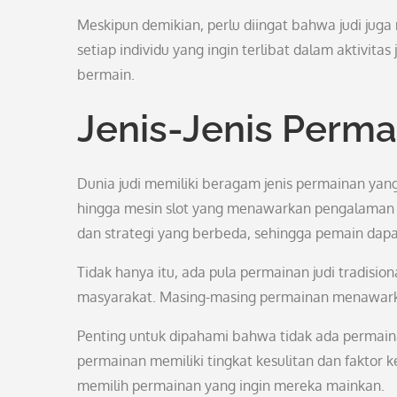
Meskipun demikian, perlu diingat bahwa judi juga 
setiap individu yang ingin terlibat dalam aktivi
bermain.
Jenis-Jenis Perma
Dunia judi memiliki beragam jenis permainan yang m
hingga mesin slot yang menawarkan pengalaman 
dan strategi yang berbeda, sehingga pemain dap
Tidak hanya itu, ada pula permainan judi tradisio
masyarakat. Masing-masing permainan menawarkan
Penting untuk dipahami bahwa tidak ada permain
permainan memiliki tingkat kesulitan dan faktor
memilih permainan yang ingin mereka mainkan.