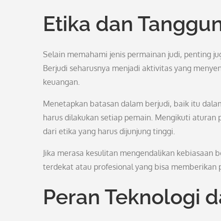
Etika dan Tanggu
Selain memahami jenis permainan judi, penting j
Berjudi seharusnya menjadi aktivitas yang meny
keuangan.
Menetapkan batasan dalam berjudi, baik itu dala
harus dilakukan setiap pemain. Mengikuti atura
dari etika yang harus dijunjung tinggi.
Jika merasa kesulitan mengendalikan kebiasaan b
terdekat atau profesional yang bisa memberikan 
Peran Teknologi d