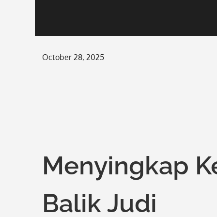
Posted
October 28, 2025
on
Menyingkap K
Balik Judi