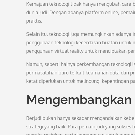
Kemajuan teknologi tidak hanya mengubah cara be
dunia judi. Dengan adanya platform online, pem
praktis.
Selain itu, teknologi juga memungkinkan adanya in
penggunaan teknologi kecerdasan buatan untuk 
penggunaan virtual reality untuk menciptakan peng
Namun, seperti halnya perkembangan teknologi l
permasalahan baru terkait keamanan data dan pri
ketat diperlukan untuk melindungi kepentingan pa
Mengembangkan K
Berjudi bukan hanya sekadar mengandalkan kebe
strategi yang baik. Para pemain judi yang suks