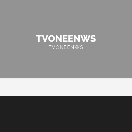
TVONEENWS
TVONEENWS