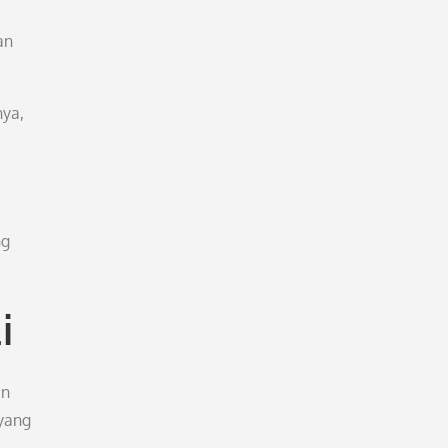
an
nya,
ng
i
an
yang