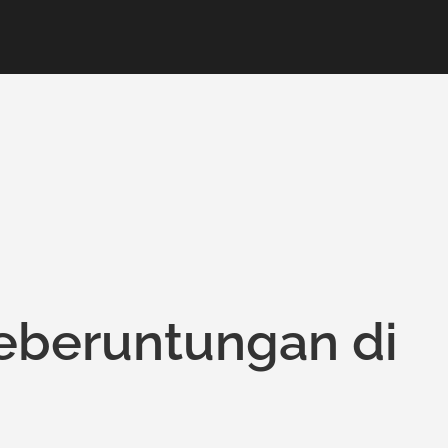
eberuntungan di