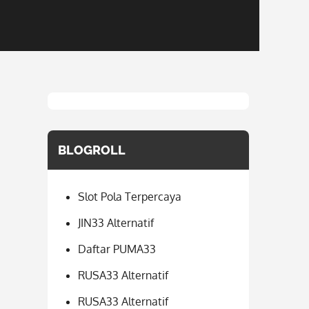
BLOGROLL
Slot Pola Terpercaya
JIN33 Alternatif
Daftar PUMA33
RUSA33 Alternatif
RUSA33 Alternatif