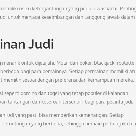
memiliki risiko ketergantungan yang perlu diwaspadai. Pentin
tas judi untuk menjaga keseimbangan dan tanggung jawab dalam
inan Judi
enarik untuk dijelajahi. Mulai dari poker, blackjack, roulette,
berbeda bagi para pemainnya. Setiap permainan memiliki at
at memilih sesuai dengan preferensi dan kemampuan mereka.
nal seperti domino dan togel yang tetap populer di kalangan
 tantangan dan keseruan tersendiri bagi para pecinta judi.
an judi yang pasti bisa memberikan kemenangan. Setiap
 keberuntungan yang berbeda, sehingga pemain perlu bijak dal