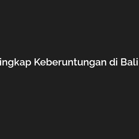
ngkap Keberuntungan di Bali