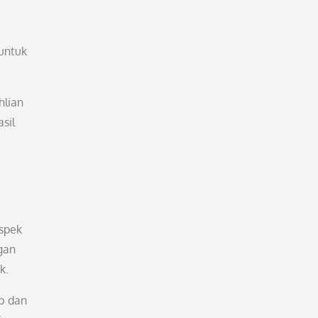
 untuk
hlian
sil
spek
gan
k.
ab dan