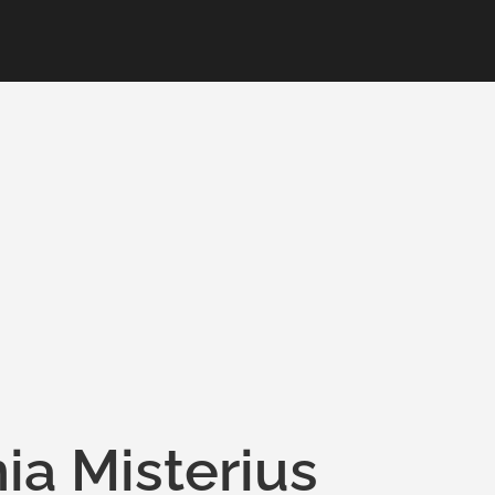
ia Misterius