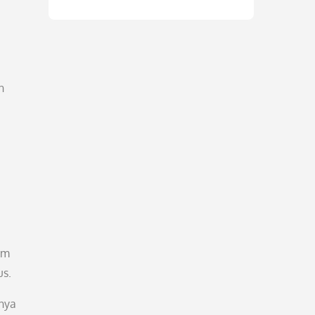
n
am
us.
nya