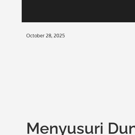
Posted
October 28, 2025
on
Menyusuri Dun