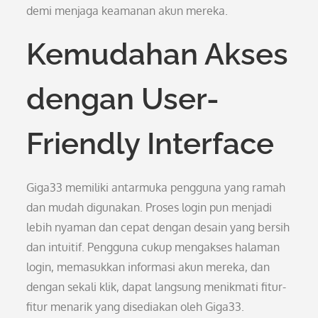
demi menjaga keamanan akun mereka.
Kemudahan Akses
dengan User-
Friendly Interface
Giga33 memiliki antarmuka pengguna yang ramah
dan mudah digunakan. Proses login pun menjadi
lebih nyaman dan cepat dengan desain yang bersih
dan intuitif. Pengguna cukup mengakses halaman
login, memasukkan informasi akun mereka, dan
dengan sekali klik, dapat langsung menikmati fitur-
fitur menarik yang disediakan oleh Giga33.