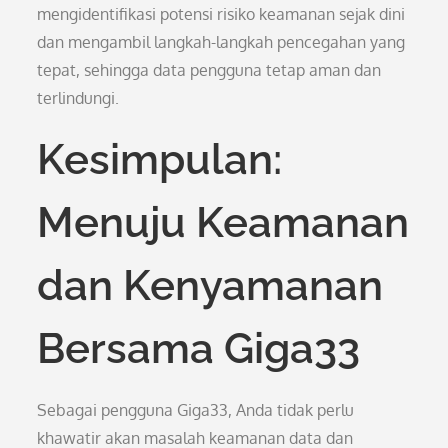
mengidentifikasi potensi risiko keamanan sejak dini
dan mengambil langkah-langkah pencegahan yang
tepat, sehingga data pengguna tetap aman dan
terlindungi.
Kesimpulan:
Menuju Keamanan
dan Kenyamanan
Bersama Giga33
Sebagai pengguna Giga33, Anda tidak perlu
khawatir akan masalah keamanan data dan