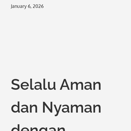
Posted
January 6, 2026
on
Selalu Aman
dan Nyaman
dengan