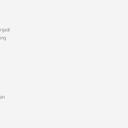
njadi
ang
kan