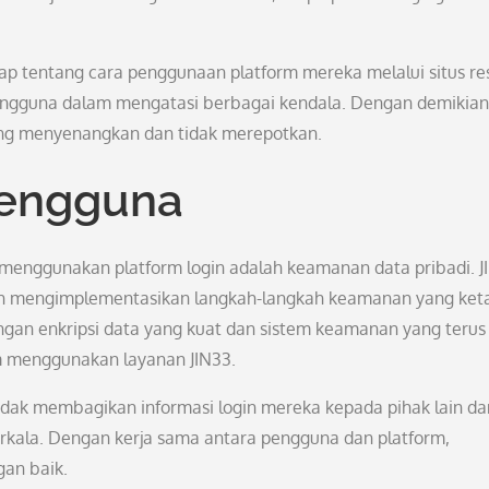
kap tentang cara penggunaan platform mereka melalui situs re
ngguna dalam mengatasi berbagai kendala. Dengan demikian
ng menyenangkan dan tidak merepotkan.
engguna
enggunakan platform login adalah keamanan data pribadi. J
ah mengimplementasikan langkah-langkah keamanan yang ket
ngan enkripsi data yang kuat dan sistem keamanan yang terus
m menggunakan layanan JIN33.
idak membagikan informasi login mereka kepada pihak lain da
kala. Dengan kerja sama antara pengguna dan platform,
an baik.