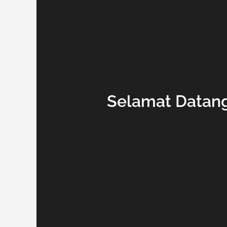
Selamat Datang 