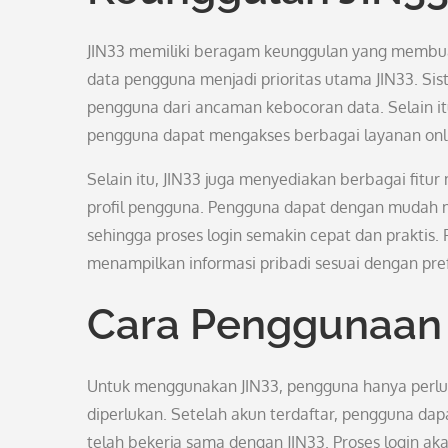
JIN33 memiliki beragam keunggulan yang membua
data pengguna menjadi prioritas utama JIN33. Si
pengguna dari ancaman kebocoran data. Selain i
pengguna dapat mengakses berbagai layanan onlin
Selain itu, JIN33 juga menyediakan berbagai fitur
profil pengguna. Pengguna dapat dengan mudah m
sehingga proses login semakin cepat dan praktis.
menampilkan informasi pribadi sesuai dengan pre
Cara Penggunaan
Untuk menggunakan JIN33, pengguna hanya perlu 
diperlukan. Setelah akun terdaftar, pengguna dap
telah bekerja sama dengan JIN33. Proses login ak