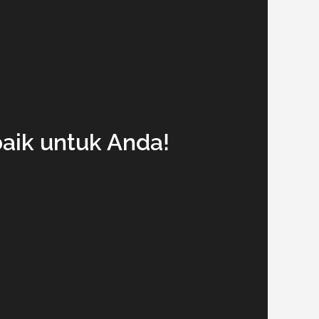
baik untuk Anda!