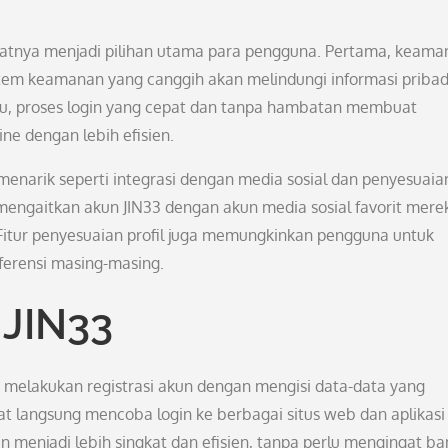
tnya menjadi pilihan utama para pengguna. Pertama, keama
stem keamanan yang canggih akan melindungi informasi pribad
tu, proses login yang cepat dan tanpa hambatan membuat
e dengan lebih efisien.
 menarik seperti integrasi dengan media sosial dan penyesuaia
engaitkan akun JIN33 dengan akun media sosial favorit mere
 Fitur penyesuaian profil juga memungkinkan pengguna untuk
ferensi masing-masing.
 JIN33
melakukan registrasi akun dengan mengisi data-data yang
at langsung mencoba login ke berbagai situs web dan aplikasi
an menjadi lebih singkat dan efisien, tanpa perlu mengingat b